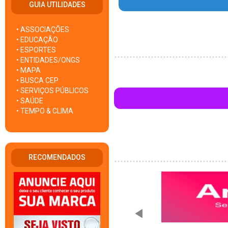
GUIA UTILIDADES
• ASSOCIAÇÕES
• EDUCAÇÃO
• ESPORTES
• ENTIDADES/ONGS
• MAPA
• BUSCA CEP
• SERVIÇOS PÚBLICOS
• SAÚDE
• TEMPO & CLIMA
RECOMENDADOS