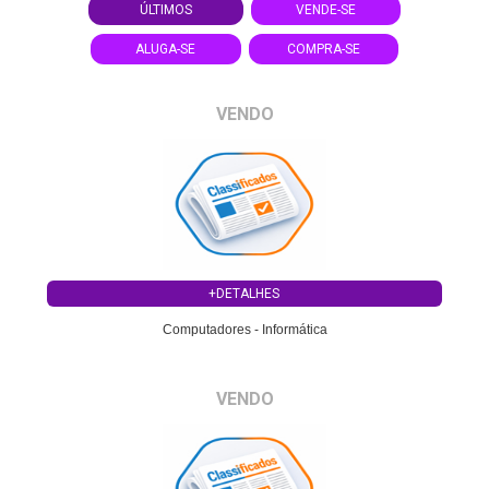
ÚLTIMOS
VENDE-SE
ALUGA-SE
COMPRA-SE
VENDO
+DETALHES
Computadores - Informática
VENDO