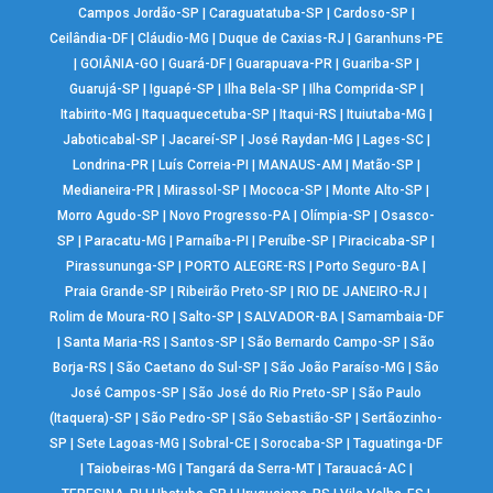
Campos Jordão-SP
|
Caraguatatuba-SP
|
Cardoso-SP
|
Ceilândia-DF
|
Cláudio-MG
|
Duque de Caxias-RJ
|
Garanhuns-PE
|
GOIÂNIA-GO
|
Guará-DF
|
Guarapuava-PR
|
Guariba-SP
|
Guarujá-SP
|
Iguapé-SP
|
Ilha Bela-SP
|
Ilha Comprida-SP
|
Itabirito-MG
|
Itaquaquecetuba-SP
|
Itaqui-RS
|
Ituiutaba-MG
|
Jaboticabal-SP
|
Jacareí-SP
|
José Raydan-MG
|
Lages-SC
|
Londrina-PR
|
Luís Correia-PI
|
MANAUS-AM
|
Matão-SP
|
Medianeira-PR
|
Mirassol-SP
|
Mococa-SP
|
Monte Alto-SP
|
Morro Agudo-SP
|
Novo Progresso-PA
|
Olímpia-SP
|
Osasco-
SP
|
Paracatu-MG
|
Parnaíba-PI
|
Peruíbe-SP
|
Piracicaba-SP
|
Pirassununga-SP
|
PORTO ALEGRE-RS
|
Porto Seguro-BA
|
Praia Grande-SP
|
Ribeirão Preto-SP
|
RIO DE JANEIRO-RJ
|
Rolim de Moura-RO
|
Salto-SP
|
SALVADOR-BA
|
Samambaia-DF
|
Santa Maria-RS
|
Santos-SP
|
São Bernardo Campo-SP
|
São
Borja-RS
|
São Caetano do Sul-SP
|
São João Paraíso-MG
|
São
José Campos-SP
|
São José do Rio Preto-SP
|
São Paulo
(Itaquera)-SP
|
São Pedro-SP
|
São Sebastião-SP
|
Sertãozinho-
SP
|
Sete Lagoas-MG
|
Sobral-CE
|
Sorocaba-SP
|
Taguatinga-DF
|
Taiobeiras-MG
|
Tangará da Serra-MT
|
Tarauacá-AC
|