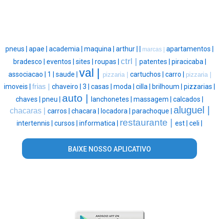
pneus |
apae |
academia |
maquina |
arthur |
|
apartamentos |
marcas |
ctrl |
bradesco |
eventos |
sites |
roupas |
patentes |
piracicaba |
val |
associacao |
1 |
saude |
cartuchos |
carro |
pizzaria |
pizzaria |
imoveis |
frias |
chaveiro |
3 |
casas |
moda |
cilla |
brilhoum |
pizzarias |
auto |
chaves |
pneu |
lanchonetes |
massagem |
calcados |
aluguel |
chacaras |
carros |
chacara |
locadora |
parachoque |
restaurante |
intertennis |
cursos |
informatica |
est |
celi |
BAIXE NOSSO APLICATIVO