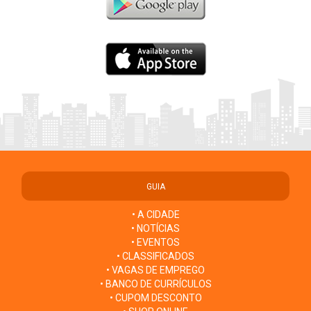
GUIA
• A CIDADE
• NOTÍCIAS
• EVENTOS
• CLASSIFICADOS
• VAGAS DE EMPREGO
• BANCO DE CURRÍCULOS
• CUPOM DESCONTO