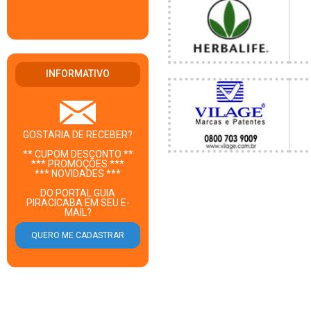
INFORMATIVO
GOSTARIA DE RECEBER?
** CUPOM DESCONTO **
*** PROMOÇÕES ***
*** NOVIDADES ***
DO PORTAL GUIA
PIRACICABA EM SEU E-
MAIL?