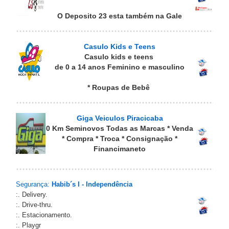
O Deposito 23 esta também na Gale
Casulo Kids e Teens
Casulo kids e teens
de 0 a 14 anos Feminino e masculino
* Roupas de Bebê
Giga Veiculos Piracicaba
0 Km Seminovos Todas as Marcas * Venda
* Compra * Troca * Consignação *
Financimaneto
Segurança:
Habib´s I - Independência
:. Delivery.
:. Drive-thru.
:. Estacionamento.
:. Playgr