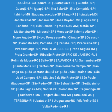
|
GOIÂNIA-GO
|
Guará-DF
|
Guarapuava-PR
|
Guariba-SP
|
Guarujá-SP
|
Iguapé-SP
|
Ilha Bela-SP
|
Ilha Comprida-SP
|
Itabirito-MG
|
Itaquaquecetuba-SP
|
Itaqui-RS
|
Ituiutaba-MG
|
Jaboticabal-SP
|
Jacareí-SP
|
José Raydan-MG
|
Lages-SC
|
Londrina-PR
|
Luís Correia-PI
|
MANAUS-AM
|
Matão-SP
|
Medianeira-PR
|
Mirassol-SP
|
Mococa-SP
|
Monte Alto-SP
|
Morro Agudo-SP
|
Novo Progresso-PA
|
Olímpia-SP
|
Osasco-
SP
|
Paracatu-MG
|
Parnaíba-PI
|
Peruíbe-SP
|
Piracicaba-SP
|
Pirassununga-SP
|
PORTO ALEGRE-RS
|
Porto Seguro-BA
|
Praia Grande-SP
|
Ribeirão Preto-SP
|
RIO DE JANEIRO-RJ
|
Rolim de Moura-RO
|
Salto-SP
|
SALVADOR-BA
|
Samambaia-DF
|
Santa Maria-RS
|
Santos-SP
|
São Bernardo Campo-SP
|
São
Borja-RS
|
São Caetano do Sul-SP
|
São João Paraíso-MG
|
São
José Campos-SP
|
São José do Rio Preto-SP
|
São Paulo
(Itaquera)-SP
|
São Pedro-SP
|
São Sebastião-SP
|
Sertãozinho-
SP
|
Sete Lagoas-MG
|
Sobral-CE
|
Sorocaba-SP
|
Taguatinga-DF
|
Taiobeiras-MG
|
Tangará da Serra-MT
|
Tarauacá-AC
|
TERESINA-PI
|
Ubatuba-SP
|
Uruguaiana-RS
|
Vila Velha-ES
|
Volta Redonda-RJ
|