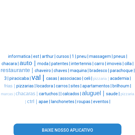
informatica |
est |
arthur |
cursos |
1 |
pneu |
massagem |
pneus |
auto |
chacara |
moda |
patentes |
intertennis |
carro |
imoveis |
cilla |
restaurante |
chaveiro |
chaves |
maquina |
bradesco |
parachoque |
val |
3 |
piracicaba |
casas |
associacao |
celi |
academia |
pizzaria |
frias |
pizzarias |
locadora |
carros |
sites |
apartamentos |
brilhoum |
aluguel |
chacaras |
cartuchos |
|
calcados |
saude |
pizzaria
marcas |
ctrl |
apae |
lanchonetes |
roupas |
eventos |
|
BAIXE NOSSO APLICATIVO