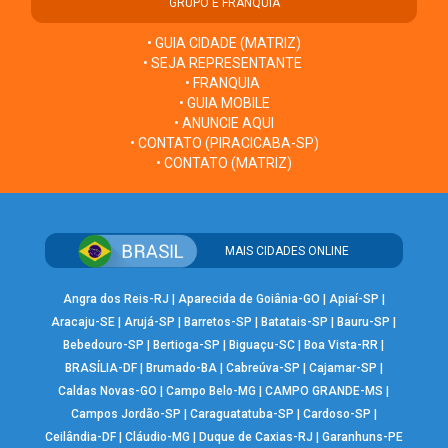
GRUPO E FRANQUIA
• GUIA CIDADE (MATRIZ)
• SEJA REPRESENTANTE
• FRANQUIA
• GUIA MOBILE
• ANUNCIE AQUI
• CONTATO (PIRACICABA-SP)
• CONTATO (MATRIZ)
MAIS CIDADES ONLINE
Angra dos Reis-RJ
|
Aparecida de Goiânia-GO
|
Apiaí-SP
|
Aracaju-SE
|
Arujá-SP
|
Barretos-SP
|
Batatais-SP
|
Bauru-SP
|
Bebedouro-SP
|
Bertioga-SP
|
Biguaçu-SC
|
Boa Vista-RR
|
BRASÍLIA-DF
|
Brumado-BA
|
Cabreúva-SP
|
Cajamar-SP
|
Caldas Novas-GO
|
Campo Belo-MG
|
CAMPO GRANDE-MS
|
Campos Jordão-SP
|
Caraguatatuba-SP
|
Cardoso-SP
|
Ceilândia-DF
|
Cláudio-MG
|
Duque de Caxias-RJ
|
Garanhuns-PE