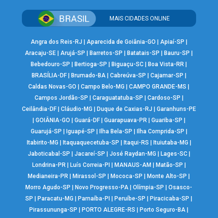
MAIS CIDADES ONLINE
Angra dos Reis-RJ
|
Aparecida de Goiânia-GO
|
Apiaí-SP
|
Aracaju-SE
|
Arujá-SP
|
Barretos-SP
|
Batatais-SP
|
Bauru-SP
|
Bebedouro-SP
|
Bertioga-SP
|
Biguaçu-SC
|
Boa Vista-RR
|
BRASÍLIA-DF
|
Brumado-BA
|
Cabreúva-SP
|
Cajamar-SP
|
Caldas Novas-GO
|
Campo Belo-MG
|
CAMPO GRANDE-MS
|
Campos Jordão-SP
|
Caraguatatuba-SP
|
Cardoso-SP
|
Ceilândia-DF
|
Cláudio-MG
|
Duque de Caxias-RJ
|
Garanhuns-PE
|
GOIÂNIA-GO
|
Guará-DF
|
Guarapuava-PR
|
Guariba-SP
|
Guarujá-SP
|
Iguapé-SP
|
Ilha Bela-SP
|
Ilha Comprida-SP
|
Itabirito-MG
|
Itaquaquecetuba-SP
|
Itaqui-RS
|
Ituiutaba-MG
|
Jaboticabal-SP
|
Jacareí-SP
|
José Raydan-MG
|
Lages-SC
|
Londrina-PR
|
Luís Correia-PI
|
MANAUS-AM
|
Matão-SP
|
Medianeira-PR
|
Mirassol-SP
|
Mococa-SP
|
Monte Alto-SP
|
Morro Agudo-SP
|
Novo Progresso-PA
|
Olímpia-SP
|
Osasco-
SP
|
Paracatu-MG
|
Parnaíba-PI
|
Peruíbe-SP
|
Piracicaba-SP
|
Pirassununga-SP
|
PORTO ALEGRE-RS
|
Porto Seguro-BA
|