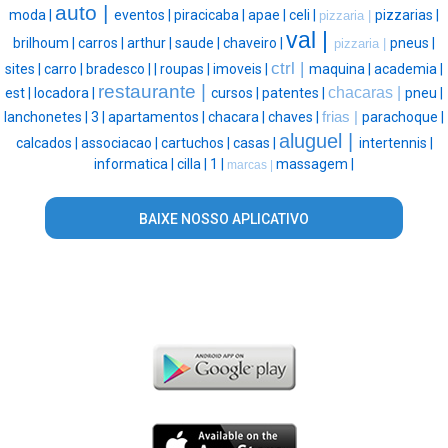
auto |
moda |
eventos |
piracicaba |
apae |
celi |
pizzarias |
pizzaria |
val |
brilhoum |
carros |
arthur |
saude |
chaveiro |
pneus |
pizzaria |
ctrl |
sites |
carro |
bradesco |
|
roupas |
imoveis |
maquina |
academia |
restaurante |
chacaras |
est |
locadora |
cursos |
patentes |
pneu |
lanchonetes |
3 |
apartamentos |
chacara |
chaves |
frias |
parachoque |
aluguel |
calcados |
associacao |
cartuchos |
casas |
intertennis |
informatica |
cilla |
1 |
massagem |
marcas |
BAIXE NOSSO APLICATIVO