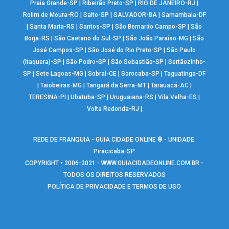
Praia Grande-SP
|
Ribeirão Preto-SP
|
RIO DE JANEIRO-RJ
|
Rolim de Moura-RO
|
Salto-SP
|
SALVADOR-BA
|
Samambaia-DF
|
Santa Maria-RS
|
Santos-SP
|
São Bernardo Campo-SP
|
São
Borja-RS
|
São Caetano do Sul-SP
|
São João Paraíso-MG
|
São
José Campos-SP
|
São José do Rio Preto-SP
|
São Paulo
(Itaquera)-SP
|
São Pedro-SP
|
São Sebastião-SP
|
Sertãozinho-
SP
|
Sete Lagoas-MG
|
Sobral-CE
|
Sorocaba-SP
|
Taguatinga-DF
|
Taiobeiras-MG
|
Tangará da Serra-MT
|
Tarauacá-AC
|
TERESINA-PI
|
Ubatuba-SP
|
Uruguaiana-RS
|
Vila Velha-ES
|
Volta Redonda-RJ
|
REDE DE FRANQUIA - GUIA CIDADE ONLINE ® - UNIDADE:
Piracicaba-SP
COPYRIGHT • 2006-2021 -
WWW.GUIACIDADEONLINE.COM.BR
-
TODOS OS DIREITOS RESERVADOS
POLÍTICA DE PRIVACIDADE E TERMOS DE USO