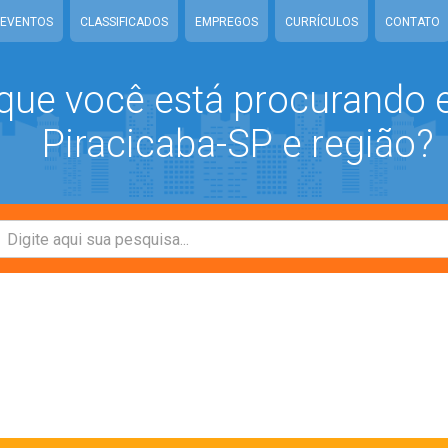
EVENTOS
CLASSIFICADOS
EMPREGOS
CURRÍCULOS
CONTATO
que você está procurando
Piracicaba-SP e região?