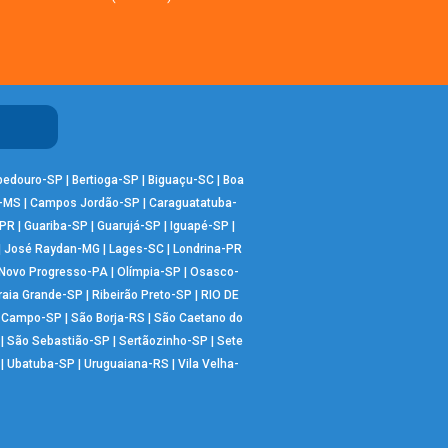
bedouro-SP
|
Bertioga-SP
|
Biguaçu-SC
|
Boa
-MS
|
Campos Jordão-SP
|
Caraguatatuba-
-PR
|
Guariba-SP
|
Guarujá-SP
|
Iguapé-SP
|
|
José Raydan-MG
|
Lages-SC
|
Londrina-PR
Novo Progresso-PA
|
Olímpia-SP
|
Osasco-
raia Grande-SP
|
Ribeirão Preto-SP
|
RIO DE
o Campo-SP
|
São Borja-RS
|
São Caetano do
|
São Sebastião-SP
|
Sertãozinho-SP
|
Sete
|
Ubatuba-SP
|
Uruguaiana-RS
|
Vila Velha-