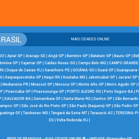
MAIS CIDADES ONLINE
-GO
|
Apiaí-SP
|
Aracaju-SE
|
Arujá-SP
|
Barretos-SP
|
Batatais-SP
|
Bauru-SP
|
Be
breúva-SP
|
Cajamar-SP
|
Caldas Novas-GO
|
Campo Belo-MG
|
CAMPO GRANDE
MG
|
Duque de Caxias-RJ
|
Garanhuns-PE
|
GOIÂNIA-GO
|
Guará-DF
|
Guarapuava
MG
|
Itaquaquecetuba-SP
|
Itaqui-RS
|
Ituiutaba-MG
|
Jaboticabal-SP
|
Jacareí-SP
|
Medianeira-PR
|
Mirassol-SP
|
Mococa-SP
|
Monte Alto-SP
|
Morro Agudo-SP
|
SP
|
Piracicaba-SP
|
Pirassununga-SP
|
PORTO ALEGRE-RS
|
Porto Seguro-BA
|
P
P
|
SALVADOR-BA
|
Samambaia-DF
|
Santa Maria-RS
|
Santos-SP
|
São Bernard
Campos-SP
|
São José do Rio Preto-SP
|
São Paulo (Itaquera)-SP
|
São Pedro-SP
guatinga-DF
|
Taiobeiras-MG
|
Tangará da Serra-MT
|
Tarauacá-AC
|
TERESINA-PI
ES
|
Volta Redonda-RJ
|
REDE DE FRANQUIA - GUIA CIDADE ONLINE ® - UNIDADE: Piracicaba-SP