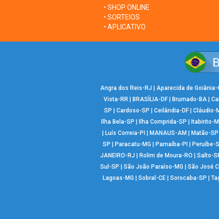
• SHOP ONLINE
• SORTEIOS
• APLICATIVO
Angra dos Reis-RJ
|
Aparecida de Goiânia
Vista-RR
|
BRASÍLIA-DF
|
Brumado-BA
|
Ca
SP
|
Cardoso-SP
|
Ceilândia-DF
|
Cláudio-
Ilha Bela-SP
|
Ilha Comprida-SP
|
Itabirito-
|
Luís Correia-PI
|
MANAUS-AM
|
Matão-SP
SP
|
Paracatu-MG
|
Parnaíba-PI
|
Peruíbe-
JANEIRO-RJ
|
Rolim de Moura-RO
|
Salto-S
Sul-SP
|
São João Paraíso-MG
|
São José 
Lagoas-MG
|
Sobral-CE
|
Sorocaba-SP
|
Ta