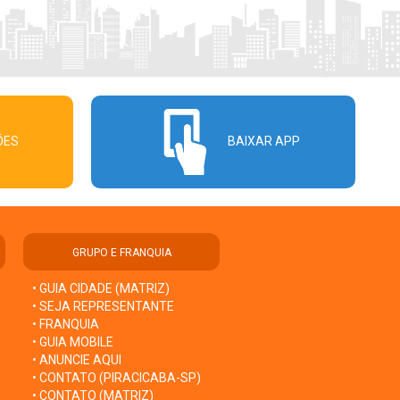
ÕES
BAIXAR APP
GRUPO E FRANQUIA
• GUIA CIDADE (MATRIZ)
• SEJA REPRESENTANTE
• FRANQUIA
• GUIA MOBILE
• ANUNCIE AQUI
• CONTATO (PIRACICABA-SP)
• CONTATO (MATRIZ)