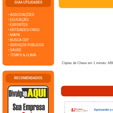
GUIA UTILIDADES
• ASSOCIAÇÕES
• EDUCAÇÃO
• ESPORTES
• ENTIDADES/ONGS
• MAPA
• BUSCA CEP
• SERVIÇOS PÚBLICOS
• SAÚDE
• TEMPO & CLIMA
Cópias de Chave em 1 minuto. AB
RECOMENDADOS
Apresente o 