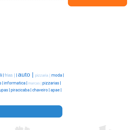
auto |
li |
frias |
|
moda |
pizzaria |
s |
informatica |
pizzarias |
marcas |
upas |
piracicaba |
chaveiro |
apae |