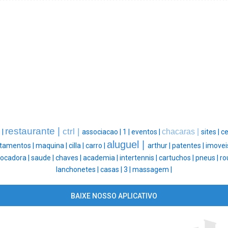
restaurante |
ctrl |
chacaras |
 |
associacao |
1 |
eventos |
sites |
ce
aluguel |
tamentos |
maquina |
cilla |
carro |
arthur |
patentes |
imovei
locadora |
saude |
chaves |
academia |
intertennis |
cartuchos |
pneus |
ro
lanchonetes |
casas |
3 |
massagem |
BAIXE NOSSO APLICATIVO