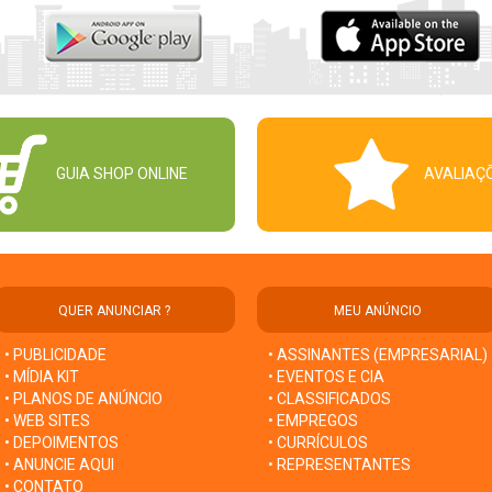
GUIA SHOP ONLINE
AVALIAÇ
QUER ANUNCIAR ?
MEU ANÚNCIO
• PUBLICIDADE
• ASSINANTES (EMPRESARIAL)
• MÍDIA KIT
• EVENTOS E CIA
• PLANOS DE ANÚNCIO
• CLASSIFICADOS
• WEB SITES
• EMPREGOS
• DEPOIMENTOS
• CURRÍCULOS
• ANUNCIE AQUI
• REPRESENTANTES
• CONTATO