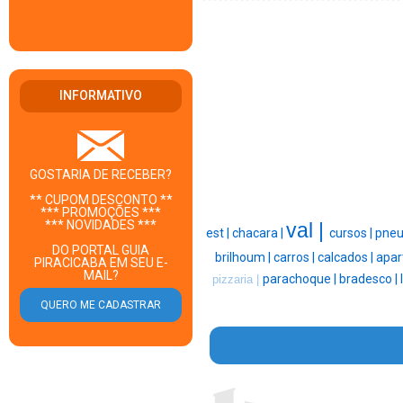
INFORMATIVO
GOSTARIA DE RECEBER?
** CUPOM DESCONTO **
*** PROMOÇÕES ***
*** NOVIDADES ***
val |
est |
chacara |
cursos |
pneu
DO PORTAL GUIA
brilhoum |
carros |
calcados |
apar
PIRACICABA EM SEU E-
MAIL?
parachoque |
bradesco |
pizzaria |