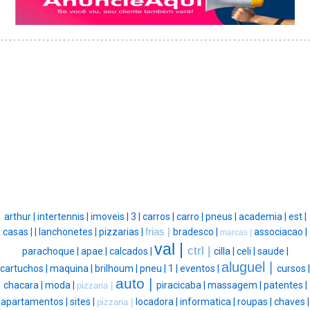
arthur |
intertennis |
imoveis |
3 |
carros |
carro |
pneus |
academia |
est |
casas |
|
lanchonetes |
pizzarias |
frias |
bradesco |
associacao |
marcas |
val |
ctrl |
parachoque |
apae |
calcados |
cilla |
celi |
saude |
aluguel |
cartuchos |
maquina |
brilhoum |
pneu |
1 |
eventos |
cursos |
auto |
chacara |
moda |
piracicaba |
massagem |
patentes |
pizzaria |
apartamentos |
sites |
locadora |
informatica |
roupas |
chaves |
pizzaria |