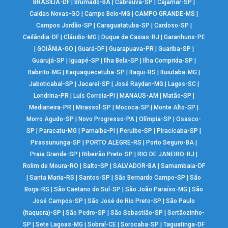
BRASÍLIA-DF
|
Brumado-BA
|
Cabreúva-SP
|
Cajamar-SP
|
Caldas Novas-GO
|
Campo Belo-MG
|
CAMPO GRANDE-MS
|
Campos Jordão-SP
|
Caraguatatuba-SP
|
Cardoso-SP
|
Ceilândia-DF
|
Cláudio-MG
|
Duque de Caxias-RJ
|
Garanhuns-PE
|
GOIÂNIA-GO
|
Guará-DF
|
Guarapuava-PR
|
Guariba-SP
|
Guarujá-SP
|
Iguapé-SP
|
Ilha Bela-SP
|
Ilha Comprida-SP
|
Itabirito-MG
|
Itaquaquecetuba-SP
|
Itaqui-RS
|
Ituiutaba-MG
|
Jaboticabal-SP
|
Jacareí-SP
|
José Raydan-MG
|
Lages-SC
|
Londrina-PR
|
Luís Correia-PI
|
MANAUS-AM
|
Matão-SP
|
Medianeira-PR
|
Mirassol-SP
|
Mococa-SP
|
Monte Alto-SP
|
Morro Agudo-SP
|
Novo Progresso-PA
|
Olímpia-SP
|
Osasco-
SP
|
Paracatu-MG
|
Parnaíba-PI
|
Peruíbe-SP
|
Piracicaba-SP
|
Pirassununga-SP
|
PORTO ALEGRE-RS
|
Porto Seguro-BA
|
Praia Grande-SP
|
Ribeirão Preto-SP
|
RIO DE JANEIRO-RJ
|
Rolim de Moura-RO
|
Salto-SP
|
SALVADOR-BA
|
Samambaia-DF
|
Santa Maria-RS
|
Santos-SP
|
São Bernardo Campo-SP
|
São
Borja-RS
|
São Caetano do Sul-SP
|
São João Paraíso-MG
|
São
José Campos-SP
|
São José do Rio Preto-SP
|
São Paulo
(Itaquera)-SP
|
São Pedro-SP
|
São Sebastião-SP
|
Sertãozinho-
SP
|
Sete Lagoas-MG
|
Sobral-CE
|
Sorocaba-SP
|
Taguatinga-DF